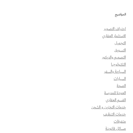
المواضيع
احتراف التصوير
الاستثمار العقاري
التجميل
التسويق
التصميم والديكور
التكنولوجيا
السياحة والسفر
السيارات
الصحة
العودة للمدرسة
القسم العقاري
خدمات التخزين و الشحن
خدمات التنظيف
متفرقات
مسائل قانوينة