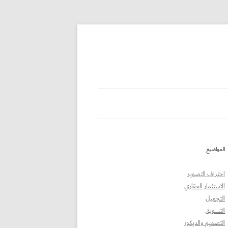
المواضيع
احتراف التصوير
الاستثمار العقاري
التجميل
التسويق
التصميم والديكور