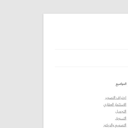
المواضيع
احتراف التصوير
الاستثمار العقاري
التجميل
التسويق
التصميم والديكور