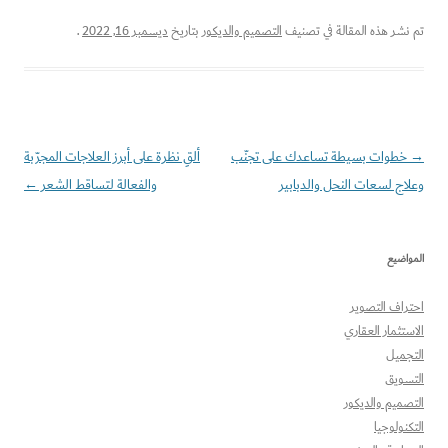
تم نشر هذه المقالة في تصنيف
التصميم والديكور
بتاريخ
ديسمبر 16, 2022
.
→
تصفّح
خطوات بسيطة تساعدك على تجنّب
ألقِ نظرة على أبرز العلاجات المجرّبة
المقالات
وعلاج لسعات النحل والدبابير
والفعالة لتساقط الشعر
←
المواضيع
احتراف التصوير
الاستثمار العقاري
التجميل
التسويق
التصميم والديكور
التكنولوجيا