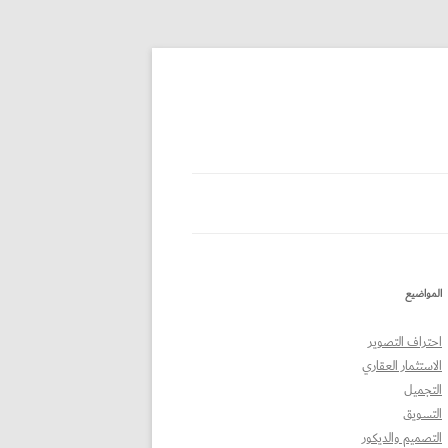
المواضيع
احتراف التصوير
الاستثمار العقاري
التجميل
التسويق
التصميم والديكور