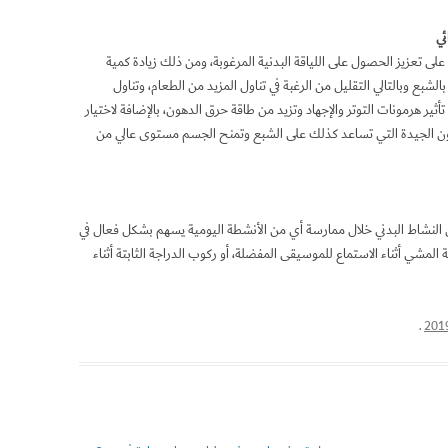
ئي
ى تعزيز الحصول على اللياقة البدنية المرغوبة، ومن ذلك زيادة كمية
ر بالشبع وبالتالي التقليل من الرغبة في تناول المزيد من الطعام، وتناول
C) لإسهامها في عكس تأثير هرمونات التوتر والإجهاد وتزيد من طاقة حرق الدهون، بالإضافة لاختيار
 3 وما شابهها من الدهون الجيدة التي تساعد كذلك على الشبع وتمنح الجسم مستوى عالي من
 النشاط البدني خلال ممارسة أي من الأنشطة اليومية يسهم بشكل فعال في
لمشي أثناء الاستماع للموسيقى المفضلة، أو ركوب الدراجة الثابتة أثناء
.