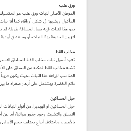
ورق عنب
الموطن الأصلي لنبات ورق عنب هو المكسيك و
المأكول ويشبهه في شكل أوراقه، كما أنه نبات 
نمو هذا النبات فإنه يصل لمسافة طويلة قد ت
لتزيين الحديقة بهذا النبات، أو وضعه في أوعية 
مخلب القط
تعود أصول نبات مخلب القط للمناطق الاستوائ
تشبه مخالب القط تمكنه من التسلق على الأسوا
المناسب لزراعة هذا النبات بحيث يكون قريباً
دائم الخضرة ويشتمل على أزهار صفراء ما بين
حبل المساكين
حبل المساكين او الهيديرا، من أنواع النباتات 
التسلق والتشبث وجود جذور هوائية، أما عن أص
بالأبيض، وباختلاف أنواع يختلف حجم الأوراق 