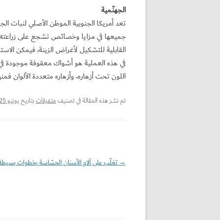
الجهنّمية
جميعها في مزايا وخصائص تشجع على زراعته؛ فه
القابلية للتشكيل لأغراض الزينة، فيمكن الاستف
في هذه العملية هو أشواك معقوفة موجودة في س
اللون تحت أزهاره، وأزهاره متعددة الألوان فمنه
تم نشر هذه المقالة في تصنيف
متفرقات
بتاريخ
يونيو 25, 2020
→
تصفّح
تغلّب على آلام الأسنان الحسّاسة بخطوات بسيطة 
المقالات