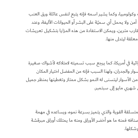
كولومبيا، وكما يشير اسمه فإنه يتبع لنفس عائلة ورق العنب
آمن ولا يحمل أي سميّة على البشر أو الحيوانات الأليفة، وعند
قارب مترين، ويمكن الاستفادة من هذه المزايا بتشكيل تعريشات
معلقة ليتدلى منها.
ية في أمريكا، كما يرجع سبب تسميته لامتلاكه لأشواك صغيرة
ر والجدران، ولهذا السبب فإنه من المفضل اختيار المكان
 من الأسوار ليتسنى له النمو بشكل ممتاز وتغطيتها بمنظر جميل
 شهري مايو إلى سبتمبر.
المتسلقة القوية والذي يتميز بسرعة نموه، ويساعده في مهمة
نافه فمنه ما هو أخضر الأوراق ومنه ما يمتلك أوراق مبرقشة
وشكلها.