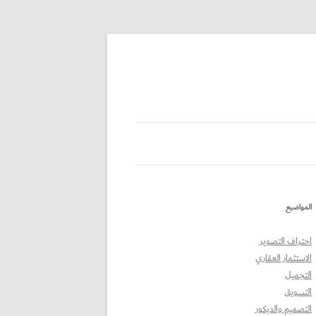
المواضيع
احتراف التصوير
الاستثمار العقاري
التجميل
التسويق
التصميم والديكور