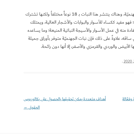
تعد أمريكا الجنوبية الموطن الأصلي لنبات الجهنميّة، وهناك ينتشر هذا النبات بـ 18 نوعاً مختلفاُ ولكنها تشترك
و مفيد ككساء للأسوار والبوابات والأشجار العالية، ويمتلك
ادة منه في عمل الأسوار والأسيجة النباتية المنيعة؛ وما يساعده
اقه، علاوةً على ذلك فإن نبات الجهنميّة متوفر بأوراق جميلة
ا الأبيض والوردي والقرمزي والأصفر، إلا أنها دون رائحة.
.
وفعّالة
أهداف متعددة يمكن تحقيقها بالحصول على بكالوريوس
الحقوق
←