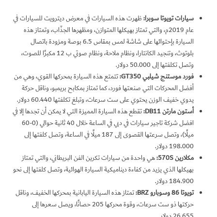
سيارات تويوتا سوبرا:
ظهرت هذه السيارات في معرض ديترويت للسيارات في
عام 2019م، والتي تمتاز بهيكلها المتوازن، ومظهرها الجذّاب، وتمتاز هذه
السيارة بإحتوائها على شاشة لمس بمقاس 6.5 بوصة ومزودة باتصال
بلوتوث، وتنجيد الكانتارا، ونظام ملاحة، ونظام صوتي ب 12 مكبرًا للصوت،
وتصل تكلفتها إلى 50.000 دولار.
فورد موستنج شيلبي
GT350
:
تتمتع هذه السيارة بمحركها القوي، وهي من
أفضل المحركات التي صنعتها فورد، كما تمتاز بمكابح بريمبو، وناقل حركة
يدوي خفيف الوزن يحتوي على ست سرعات، وتبلغ تكلفتها 60.440 دولار.
أستون مارتن
DB11
:
تقطع هذه السيارة المميزة التي لا يمكن أن تجدها إلا في
افضل شركة تاجير سيارات في دبي في الساعة خلال 40 ثانية حوالي (0-60
ميلًا)، وتصل سرعتها القصوى إلى 187 ميلًا في الساعة، وتصل كلفتها إلى
198.000 دولار.
مكلارين 570
S
:
هي واحدة من سيارات تكرين الفن البريطاني، والتي تمتاز
بهيكلها الذي يزيد من كفاءة ديناميكية السيارة الهوائية، وتصل كلفتها إلى نحو
184.900 دولار.
تويوتا 86 وسوبارو
BRZ
:
تمتاز هذه السيارة اليابانية بمحركها الخفيف، وناقل
حركتها ذو ست سرعات، وقوة محركها 205 حصانًا، ويصل سعرها إلى
26.655 دولار.