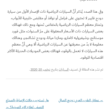
وفي هذا الصدد يُذكر أنَّ السيارات الرياضية ذات الإصدار الأول من سيارة
دودج فايبر لا تحتوي على فرامل أو نوافذ أو مقابض خارجية للأبواب،
وتمتاز معظم السيارات الرياضية بانخفاض ثمنها، ومع ذلك فهنالك
بعض السيارات ذات الأسعار المعقولة على مرّ السنوات، مثل فورد
موستانج، وشيفروليه كامارو، ومازدا مياتا، ودودج تشالنجر، وهنالك
معلومة لا بدّ من معرفتها عن السيارات الرياضية، ألا وهي أنَّ معظم
هذه السيارات لا تعمل بالوقود، فهنالك بعض الموديلات الحديثة الأكثر
اقتصادية للوقود.
تم نشر هذه المقالة في تصنيف
السيارات
بتاريخ
نوفمبر 10, 2020
.
→
تصفّح
عملاق الطرب العربي: وديع الصافي
هل تستجيب حالات الإصابة بالصداع
المقالات
النصفي لعلاج الإبر الصينية؟
←